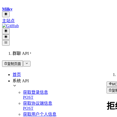
Milky
主站点
群聊 API
复制页面
首页
系统 API
MC
复
获取登录信息
POST
获取协议端信息
拒
POST
获取用户个人信息