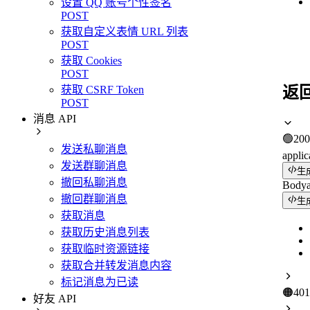
设置 QQ 账号个性签名
POST
获取自定义表情 URL 列表
POST
获取 Cookies
POST
返
获取 CSRF Token
POST
消息 API
🟢
200
发送私聊消息
applic
发送群聊消息
生
撤回私聊消息
Body
撤回群聊消息
生
获取消息
获取历史消息列表
获取临时资源链接
获取合并转发消息内容
标记消息为已读
🟠
401
好友 API