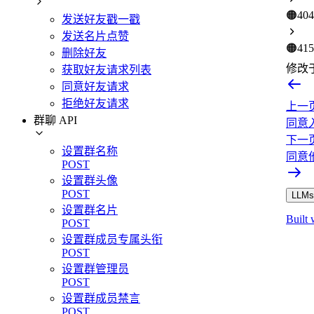
🟠
404
发送好友戳一戳
发送名片点赞
🟠
415
删除好友
修改
获取好友请求列表
同意好友请求
拒绝好友请求
上一
群聊 API
同意
下一
设置群名称
同意
POST
设置群头像
POST
LLMs.
设置群名片
Built 
POST
设置群成员专属头衔
POST
设置群管理员
POST
设置群成员禁言
POST