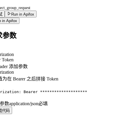
eject_group_request
试
Run in Apifox
 in Apifox
求参数
rization
r Token
eader 添加参数
rization
为在 Bearer 之后拼接 Token
：
rization: Bearer ********************
y 参数
application/json
必填
成代码