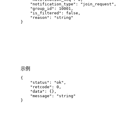
"notification_type"
:
"join_request"
,
"group_id"
:
10001
,
"is_filtered"
:
false
,
"reason"
:
"string"
}
示例
{
"status"
:
"ok"
,
"retcode"
:
0
,
"data"
:
{
}
,
"message"
:
"string"
}