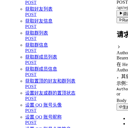
POST
POST
/api/r
获取好友列表
调
POST
Run
获取好友信息
POST
获取群列表
请
POST
获取群信息
POST
Autho
获取群成员列表
Beare
POST
在 H
获取群成员信息
Autho
POST
，其值
获取置顶的好友和群列表
示例
POST
Autho
设置好友或群的置顶状态
or
POST
Bod
设置 QQ 账号头像
生
POST
设置 QQ 账号昵称
POST