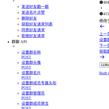
🟠
404
发送好友戳一戳
发送名片点赞
🟠
415
删除好友
修改
获取好友请求列表
同意好友请求
上一
拒绝好友请求
设置
群聊 API
下一
获取
设置群名称
POST
设置群头像
LLMs.
POST
设置群名片
Built 
POST
设置群成员专属头衔
POST
设置群管理员
POST
设置群成员禁言
POST