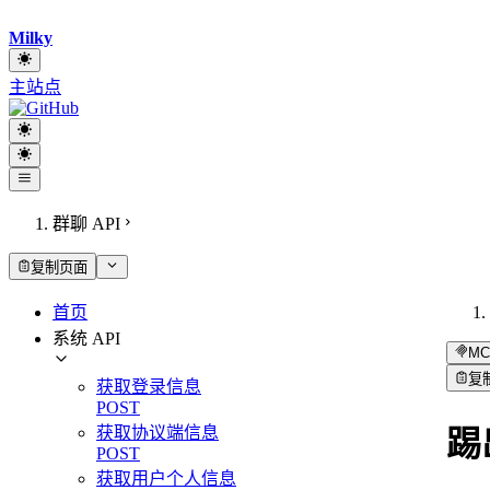
Milky
主站点
群聊 API
复制页面
首页
系统 API
MC
复
获取登录信息
POST
获取协议端信息
踢
POST
获取用户个人信息