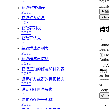
POST
POST
/api/k
获取好友列表
调
POST
Run
获取好友信息
POST
获取群列表
请
POST
获取群信息
POST
Autho
获取群成员列表
Beare
POST
在 H
获取群成员信息
Autho
POST
，其值
获取置顶的好友和群列表
示例
POST
Autho
设置好友或群的置顶状态
*****
POST
or
设置 QQ 账号头像
Bod
POST
生
设置 QQ 账号昵称
POST