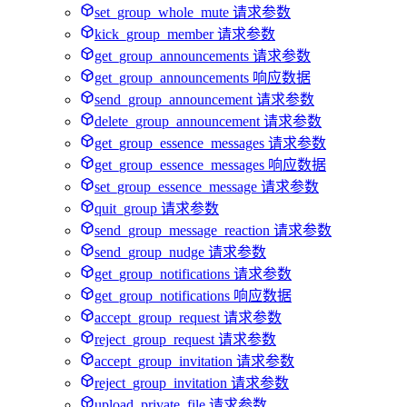
set_group_whole_mute 请求参数
kick_group_member 请求参数
get_group_announcements 请求参数
get_group_announcements 响应数据
send_group_announcement 请求参数
delete_group_announcement 请求参数
get_group_essence_messages 请求参数
get_group_essence_messages 响应数据
set_group_essence_message 请求参数
quit_group 请求参数
send_group_message_reaction 请求参数
send_group_nudge 请求参数
get_group_notifications 请求参数
get_group_notifications 响应数据
accept_group_request 请求参数
reject_group_request 请求参数
accept_group_invitation 请求参数
reject_group_invitation 请求参数
upload_private_file 请求参数