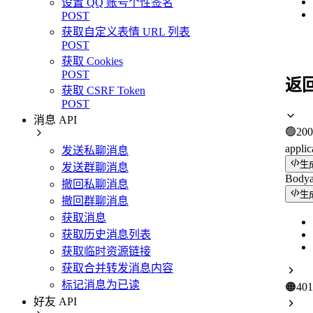
设置 QQ 账号个性签名
POST
获取自定义表情 URL 列表
POST
获取 Cookies
POST
返
获取 CSRF Token
POST
消息 API
🟢
200
applic
发送私聊消息
生
发送群聊消息
Body
撤回私聊消息
生
撤回群聊消息
获取消息
获取历史消息列表
获取临时资源链接
获取合并转发消息内容
标记消息为已读
🟠
401
好友 API