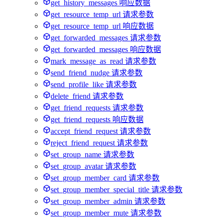
get_history_messages 响应数据
get_resource_temp_url 请求参数
get_resource_temp_url 响应数据
get_forwarded_messages 请求参数
get_forwarded_messages 响应数据
mark_message_as_read 请求参数
send_friend_nudge 请求参数
send_profile_like 请求参数
delete_friend 请求参数
get_friend_requests 请求参数
get_friend_requests 响应数据
accept_friend_request 请求参数
reject_friend_request 请求参数
set_group_name 请求参数
set_group_avatar 请求参数
set_group_member_card 请求参数
set_group_member_special_title 请求参数
set_group_member_admin 请求参数
set_group_member_mute 请求参数